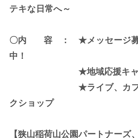
テキな日常へ～
〇内 容 ： ★メッセージ募
中！
★地域応援キャンド
★ライブ、カフ
クショップ
【狭山稲荷山公園パートナーズ