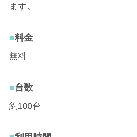
ます。
料金
無料
台数
約100台