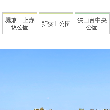
堀兼・上赤
狭⼭台中央
新狭山公園
坂公園
公園