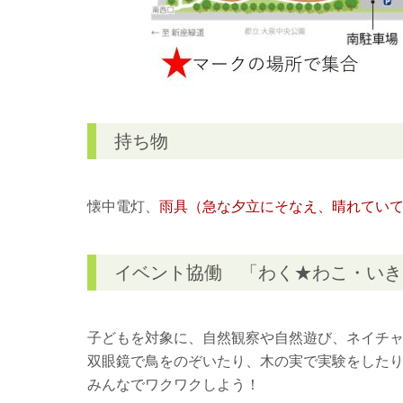
持ち物
懐中電灯、
雨具（急な夕立にそなえ、晴れてい
イベント協働 「わく★わこ・いき
子どもを対象に、自然観察や自然遊び、ネイチ
双眼鏡で鳥をのぞいたり、木の実で実験をした
みんなでワクワクしよう！