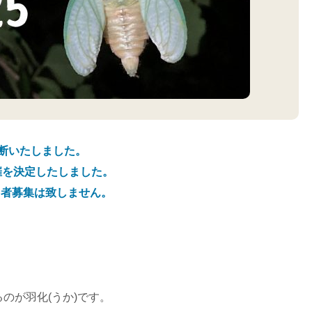
中断いたしました。
催を決定したしました。
加者募集は致しません。
るのが羽化(うか)です。