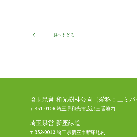
一覧へもどる
埼玉県営 和光樹林公園
（愛称：エミパ
〒351-0106 埼玉県和光市広沢三番地内
埼玉県営 新座緑道
〒352-0013 埼玉県新座市新塚地内