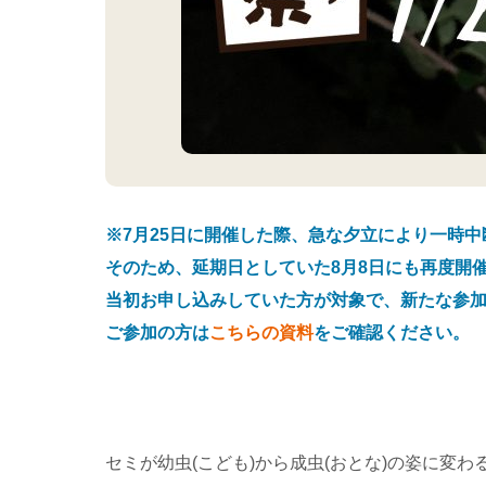
※7月25日に開催した際、急な夕立により一時
そのため、延期日としていた8月8日にも再度開
当初お申し込みしていた方が対象で、新たな参
ご参加の方は
こちらの資料
をご確認ください。
セミが幼虫(こども)から成虫(おとな)の姿に変わ