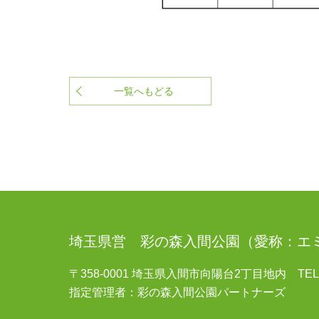
一覧へもどる
埼玉県営 彩の森入間公園
（愛称：エ
〒358-0001 埼玉県入間市向陽台2丁目地内
TEL 0
指定管理者：彩の森入間公園パートナーズ